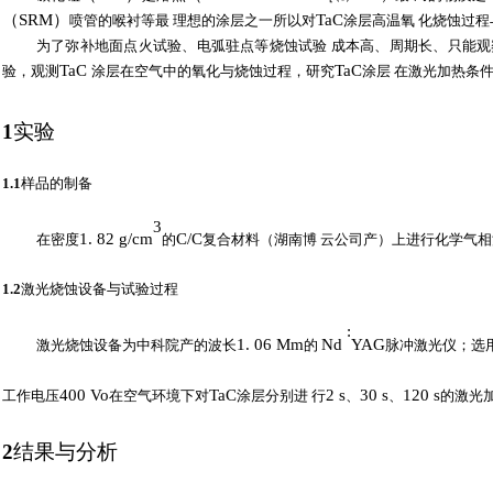
（
SRM
）
TaC
喷管的喉衬等最
理想的涂层之一所以对
涂层高温氧
化烧蚀过程
为了弥补地面点火试验、电弧驻点等烧蚀试验
成本高、周期长、只能观
TaC
TaC
验，观测
涂层在空气中的氧化与烧蚀过程，研究
涂层
在激光加热条
1
实验
1.1
样品的制备
3
1.
82
g/cm
C/C
在密度
的
复合材料（湖南博
云公司产）上进行化学气相
1.2
激光烧蚀设备与试验过程
:
1.
06
Mm
Nd
YAG
激光烧蚀设备为中科院产的波长
的
脉冲激光仪；选
400 Vo
TaC
2
s
30
s
120
s
工作电压
在空气环境下对
涂层分别进
行
、
、
的激光
2
结果与分析