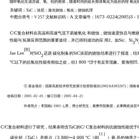
随即氧化生成含碳、氧、铉的熔体，随着时间的延长熔体氧化为低价的钳
氧化
关键词：
TaC
；
涂层；激光烧蚀；氧化；烧蚀机理
A
1673 -0224(2005)3 - 
中图分类号：
V 257
文献标识码：
文章编号：
C/C
复合材料在高温和高速气流下易被氧化 和烧蚀，烧蚀速度快且与燃烧
Sic
Si
N
性能与 拓展应用范围的重要途径，并已得到成功的应 用
Z
。如
、
3
[8]
Jae Lee
SiO
SiC
对
还原 碳化制备的
涂层的烧蚀结果进行了报道，结
2
°C
1 800
以下的抗氧化性能有相似之处，但
°邙寸有反常现象。黄海明凹
① 基金项目：国家高新技术研究发展计划资助项目
(
2002AA305207
)；
湖南
收稿日期：
2005 -02 -01
；
修订日期：
2005 -04 -21
作者简介：李国栋
(
1963
-),
男，博士研究生，襄樊学院教授，从事陶瓷涂层
C/C
TaC
C/ C
复合材料进行了研究，结果表明含
的
复合材料的抗烧蚀性能优于
11］
（
TaC）
（
3 880
4 000
°C
碳化钮
是熔点
〜
［
⑹
）最
咼的物质之