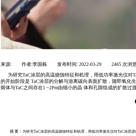
来源:
|
作者:
李国栋
|
发布时间:
2022-03-29
|
2465
次浏
为研究TaC涂层的高温烧蚀特征和机理，用低功率激光仪对T
的开始阶段是 TaC涂层的分解与游离碳向表面扩散，随即氧化生
熔体与TaC之间存在1 ~2Pm由细小的晶 体和孔隙组成的扩散
摘
要：
TaC
TaC
为研究
涂层的高温烧蚀特征和机理，用低功率激光仪对
涂层进