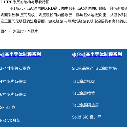
2.
1
T/C
涂层的结构与形貌特征
1
TaC
XRD
TaC
图
所示为
涂层的
谱，图中只有
晶体的衍射峰，且衍射峰
表面裂纹和
层间裂纹，表层疏松而内部致密，且与基体连接紧
密。从基体到
这三区间无明显的过度界面。激光烧蚀
与氧烘焰烧蚀表明该涂层具有良好的抗
2
TaC
SEM
图
涂层的
照片
硅基半导体制程系列
碳化硅基半导体制程系列
2~4寸
多片石墨盘
SiC
单晶生产
TaC
涂层
坩埚
2.2 TaC
涂层激光烧蚀一般特征
4寸
多片石墨盘
TaC
涂层托盘
3(a)
(b)
(c)
TaC
图
、
、
所示为经同时间烧蚀后
涂层的表面形貌。从图中可
TaC
涂层喷管
6寸
多片石墨盘
TaC
1 500
°C)
成液体平
面，无气泡。由
在空气中的低温
(<
常规氧化实验研究
膨胀系数与激光导致
的局部高温使晶粒迅速胀裂。颗粒壳层的翘曲变形
是由
TaC
涂层隔热
屏
Skirts
盘
3(e)
3(b)
图
为图
熔体边沿处的放大图，此处
的温度稍低，仅有少量的熔
Solid SiC
盘、环
3(f)
3(c)
图
为图
中间熔体区的放大图，可以看
出熔体中有许多针状晶体析
PECVD
舟架
4
120
s
SEM
图
为
激光烧蚀后涂层断面的
图，
可明显看出，冷却后的熔体