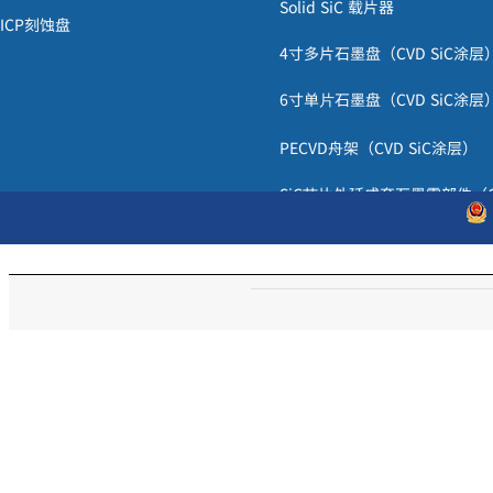
Solid SiC
载片器
Ta
O
TaC
区的
出现有利于表面
熔体的润湿与铺展，使熔体
能在
涂层表面有
ICP
刻蚀盘
2
5
4寸
多片石墨盘
（
CVD SiC
涂层
2.3 TaC
涂层的低功率激光烧蚀的过程分析
6寸
单
石墨盘
（
CVD SiC
涂层
2000
°C
随着激光加热时间的延长，涂层表面温度迅速
升高至
以上。涂
片
等相关
的实验检测证明随着时间的延长，白色熔体由袒的
低价氧化物逐渐变
PECVD
舟架
（
CVD SiC
涂层）
值得注意的是，不能简单地认为激光加热的烧
蚀过程就是在大气条件下
1
3(d)
ESD
下氧化熔化
形成。表
所列为图
的
能谱成分分析结
果，可以看出，
SiC
芯片外延成套石墨零部件（
是有一个较为显著
的分解过程。由于袒的相对原子质量很大、扩散移
动慢，
层）
CVD SiC
涂层石墨发热体
数量的游离碳。所以在激光
烧蚀初期的氧化过程与缓慢加热的氧化过程是不同
高、比表面积大、极易吸热和局部温
度过高，导致分解反应发生。这对于用于
SiC
陶瓷刻蚀盘（
CVD SiC
涂层
1
(EDS)
表
扫描电镜能谱
区域成分分析结果
Zoned chemical composition of TaC coating by EDS (mol f
Table
1
C
Ta
O
“(C)
:
"(Ta)
:
"(o)
All zone in Fig. 3(a)
50. 1
49. 9
:
:
1
1
0
0
:
:
All zone in Fig. 3(d)
94. 0
1. 8
04. 2
51. 6
1
2. 3
:
: